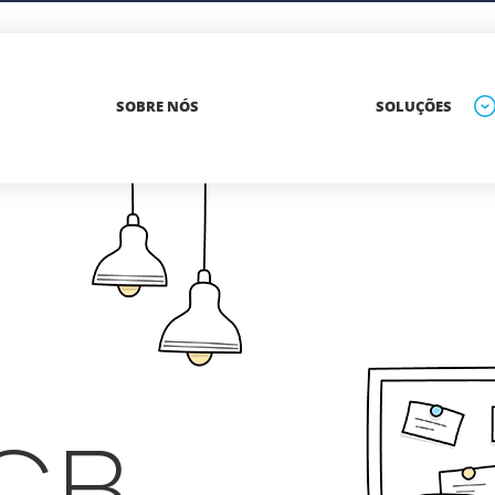
SOBRE NÓS
SOLUÇÕES
Ergonomia
Segurança do trabalho
Auditorias
Perícias judiciais
Palestas SIPAT
CB